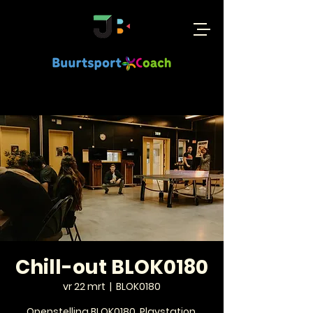
Chill-out BLOK0180
vr 22 mrt
  |  
BLOK0180
Openstelling BLOK0180, Playstation,