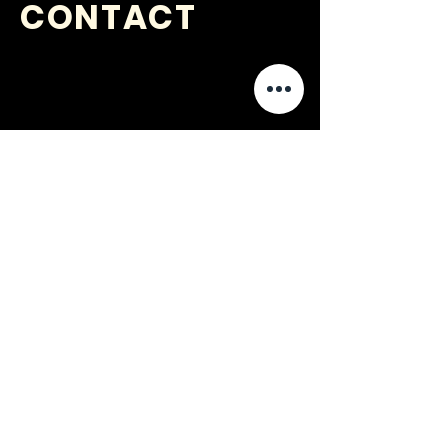
CONTACT
VRAGEN
?
jongerenwerk@kijkopwelzijn.nl
0180 691 809
of neem direct contact op met één
van onze
medewerkers
.
Jongerenwerk Barendrecht is
onderdeel van: