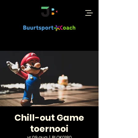
Chill-out Game
toernooi
vr 09 aug
  |  
BLOK0180