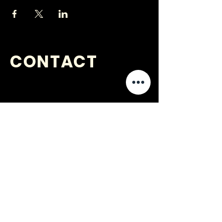
CONTACT
VRAGEN
?
jongerenwerk@kijkopwelzijn.nl
0180 691 809
of neem direct contact op met één
van onze
medewerkers
.
Jongerenwerk Barendrecht is
onderdeel van: