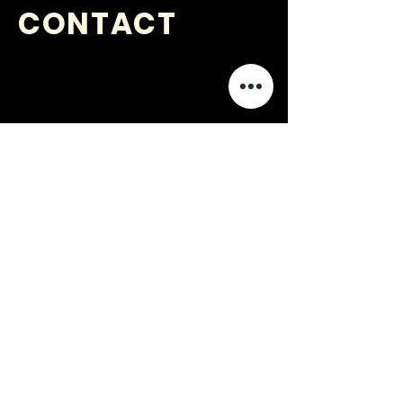
CONTACT
VRAGEN
?
jongerenwerk@kijkopwelzijn.nl
0180 691 809
of neem direct contact op met één
van onze
medewerkers
.
Jongerenwerk Barendrecht is
onderdeel van: