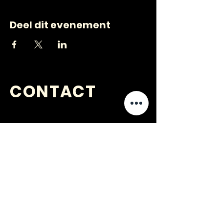
Deel dit evenement
CONTACT
VRAGEN
?
jongerenwerk@kijkopwelzijn.nl
0180 691 809
of neem direct contact op met één
van onze
medewerkers
.