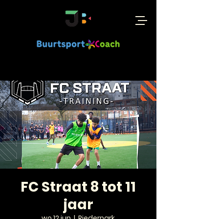
FC Straat 8 tot 11
jaar
wo 12 jun
  |  
Riederpark