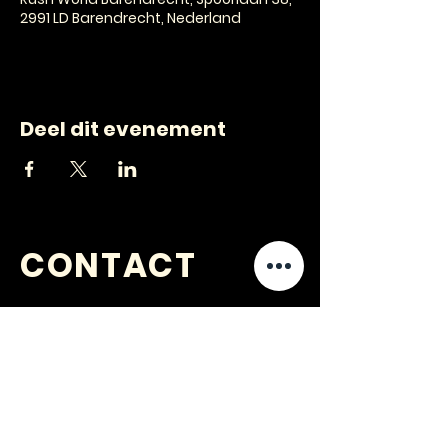
2991 LD Barendrecht, Nederland
Deel dit evenement
CONTACT
VRAGEN
?
jongerenwerk@kijkopwelzijn.nl
0180 691 809