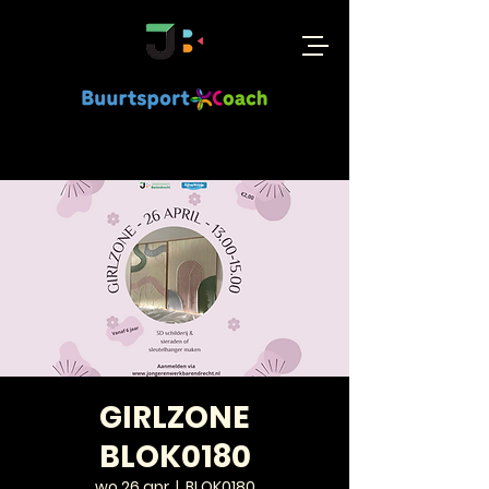
GIRLZONE
BLOK0180
wo 26 apr
  |  
BLOK0180