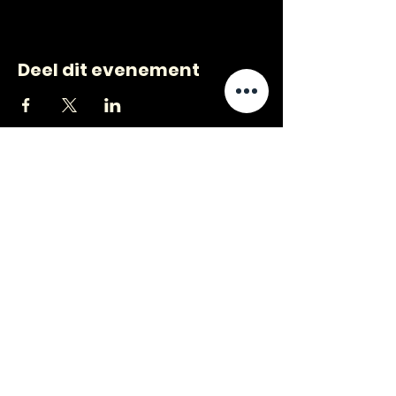
Deel dit evenement
CONTACT
VRAGEN
?
jongerenwerk@kijkopwelzijn.nl
0180 691 809
of neem direct contact op met één
van onze
medewerkers
.