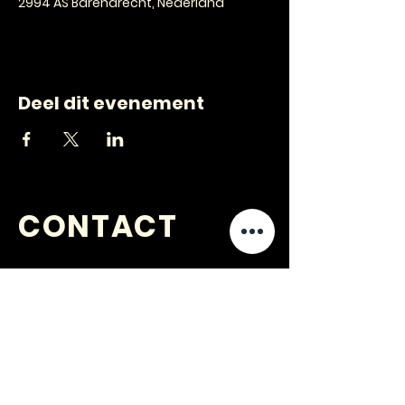
2994 AS Barendrecht, Nederland
Deel dit evenement
CONTACT
VRAGEN
?
jongerenwerk@kijkopwelzijn.nl
0180 691 809
of neem direct contact op met één