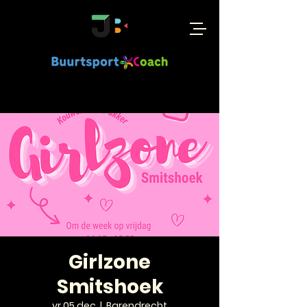
Girlzone
Smitshoek
vr 05 dec
  |  
Barendrecht