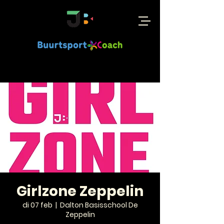
Girlzone Zeppelin
di 07 feb
  |  
Dalton Basisschool De
Zeppelin