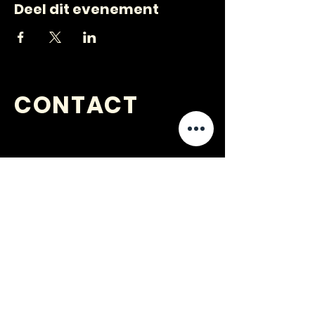
Deel dit evenement
CONTACT
VRAGEN
?
jongerenwerk@kijkopwelzijn.nl
0180 691 809
of neem direct contact op met één
van onze
medewerkers
.
Jongerenwerk Barendrecht is