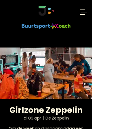
Girlzone Zeppelin
di 09 apr
  |  
De Zeppelin
Om de week op dinsdagmiddag een