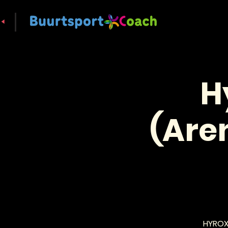
H
(Are
HYROX 