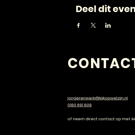
Deel dit ev
CONTAC
VRAGEN?
jongerenwerk@kijkopwelzijn.nl
0180 691 809
of neem direct contact op met é