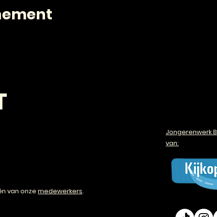
enement
T
Jongerenwerk B
van:
én van onze
medewerkers
.