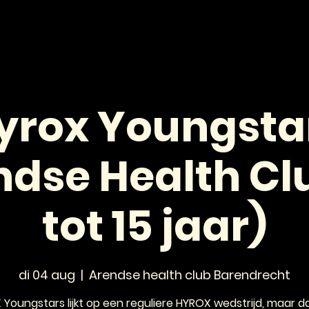
HOME
NIEUWS
AGENDA
VOOR JONGEREN
yrox Youngsta
ndse Health Clu
tot 15 jaar)
di 04 aug
  |  
Arendse health club Barendrecht
Youngstars lijkt op een reguliere HYROX wedstrijd, maar 