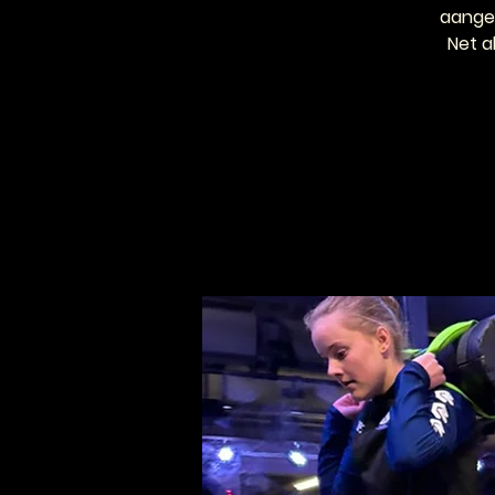
aangep
Net a