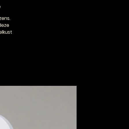
e
zens.
 deze
elkust