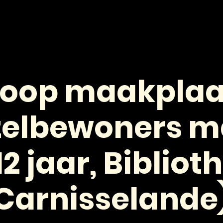
HOME
NIEUWS
AGENDA
VOOR JONGEREN
loop maakplaa
zelbewoners 
12 jaar, Bibliot
Carnisselande