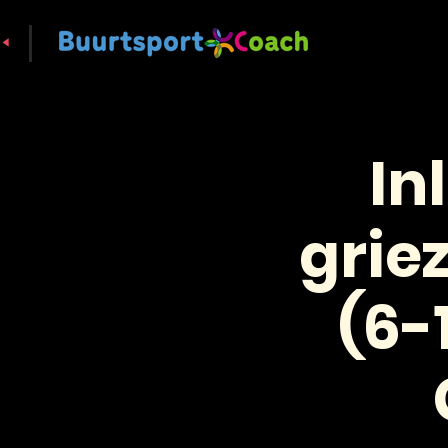
In
grie
(6-