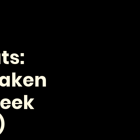
VOOR PROFESSIONALS
CONTACT
ts:
maken
heek
)