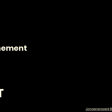
enement
T
Jongerenwerk B