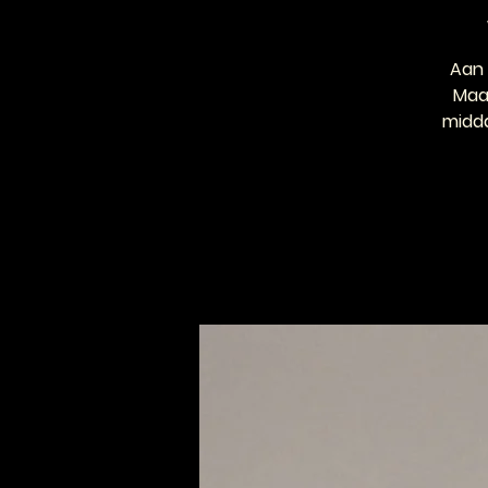
Aan 
Maar
midda