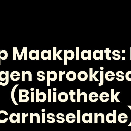
HOME
NIEUWS
AGENDA
VOOR JONGEREN
op Maakplaats:
igen sprookje
(Bibliotheek
Carnisselande