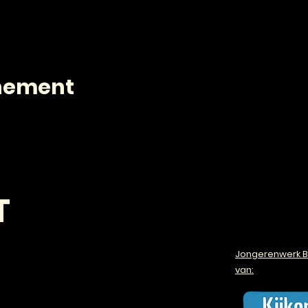
enement
T
Jongerenwerk B
van: