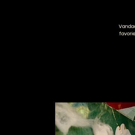
Vandaa
favori