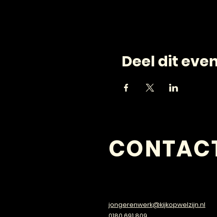
Deel dit ev
CONTAC
VRAGEN?
jongerenwerk@kijkopwelzijn.nl
0180 691 809