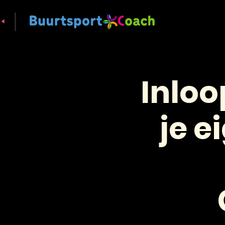
Inlo
je e