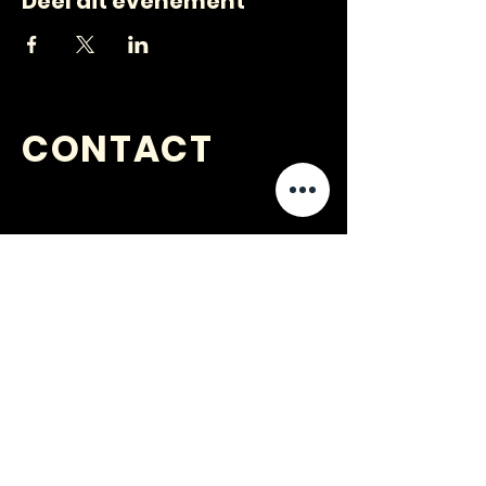
Deel dit evenement
CONTACT
VRAGEN
?
jongerenwerk@kijkopwelzijn.nl
0180 691 809
of neem direct contact op met één
van onze
medewerkers
.
Jongerenwerk Barendrecht is