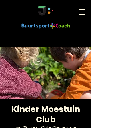
Kinder Moestuin
Club
wo 09 aug
  |  
Café Clementine