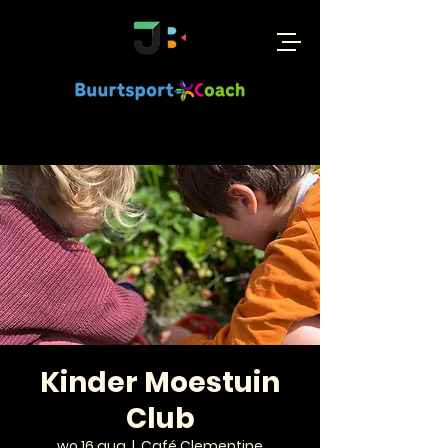
Kinder Moestuin
Club
wo 16 aug
  |  
Café Clementine