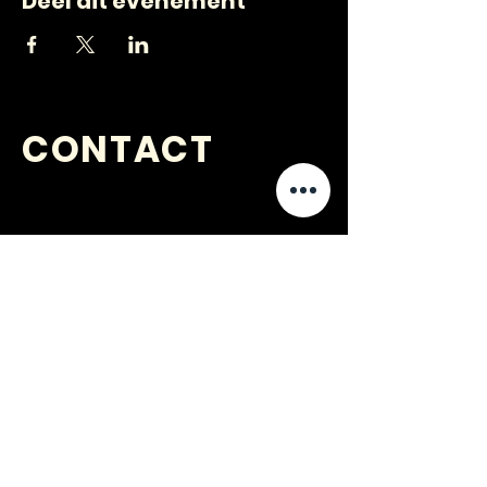
Deel dit evenement
CONTACT
VRAGEN
?
jongerenwerk@kijkopwelzijn.nl
0180 691 809
of neem direct contact op met één
van onze
medewerkers
.
Jongerenwerk Barendrecht is