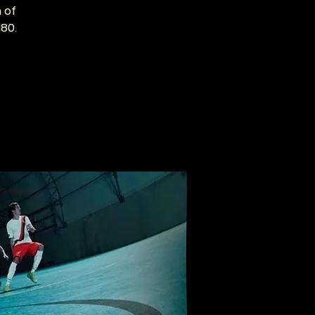
 of
180.