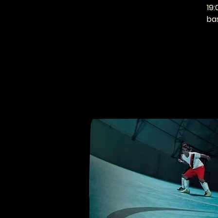
19
bas