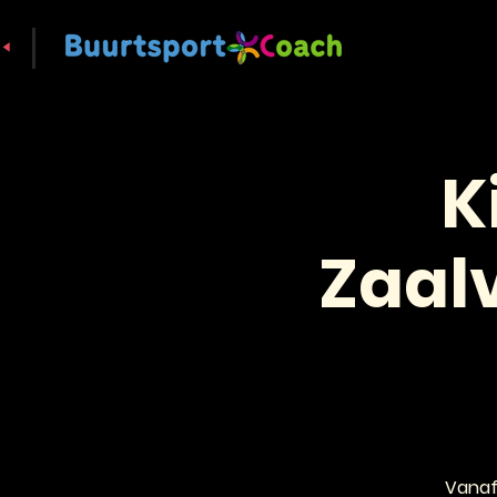
K
Zaalv
Vanaf 