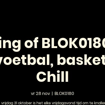
HOME
NIEUWS
AGENDA
VOOR JONGEREN
ing of BLOK0180
oetbal, baske
Chill
vr 28 nov
  |  
BLOK0180
vrijdag 31 oktober is het elke vrijdagavond tijd om te knall