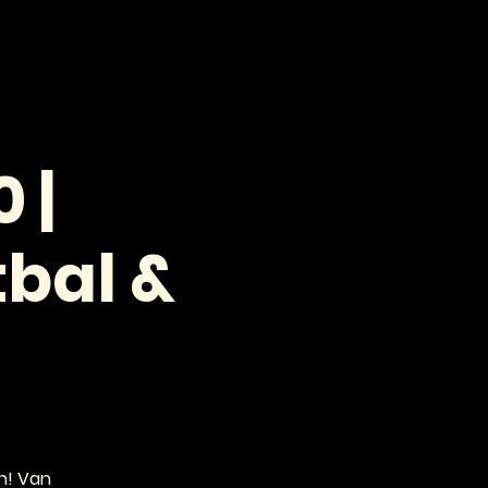
VOOR PROFESSIONALS
CONTACT
 |
tbal &
en! Van