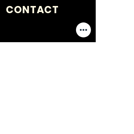
CONTACT
VRAGEN
?
jongerenwerk@kijkopwelzijn.nl
0180 691 809
of neem direct contact op met één
van onze
medewerkers
.
Jongerenwerk Barendrecht is
onderdeel van: