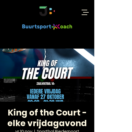
King of the Court -
elke vrijdagavond
vr 10 nov
  |  
Sporthal Riederpoort