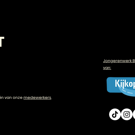
T
Jongerenwerk B
van:
én van onze
medewerkers
.