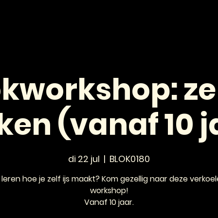
HOME
NIEUWS
AGENDA
VOOR JONGEREN
kworkshop: zelf
en (vanaf 10 j
di 22 jul
  |  
BLOK0180
jij leren hoe je zelf ijs maakt? Kom gezellig naar deze verkoe
workshop!
Vanaf 10 jaar.