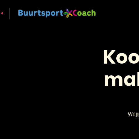
Koo
mak
Wil 