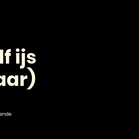
VOOR PROFESSIONALS
CONTACT
 ijs
aar)
lende