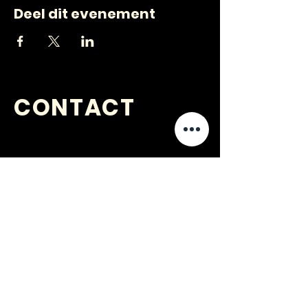
Deel dit evenement
CONTACT
VRAGEN
?
jongerenwerk@kijkopwelzijn.nl
0180 691 809
of neem direct contact op met één
van onze
medewerkers
.