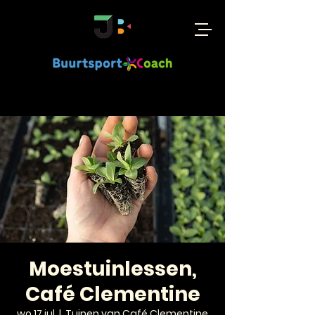
Moestuinlessen,
Café Clementine
wo 17 jul
  |  
Tuinen van Café Clementine