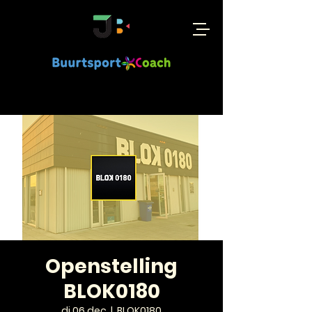
Openstelling
BLOK0180
di 06 dec
  |  
BLOK0180