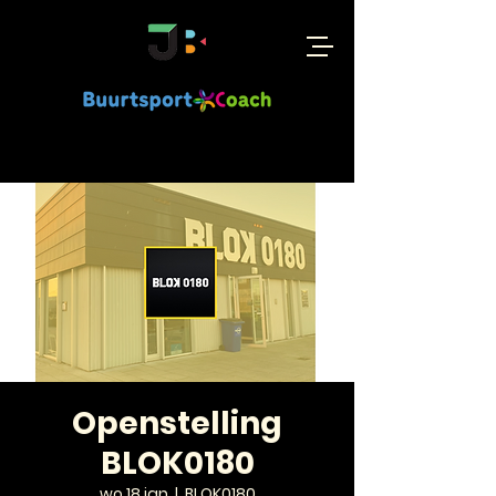
Openstelling
BLOK0180
wo 18 jan
  |  
BLOK0180