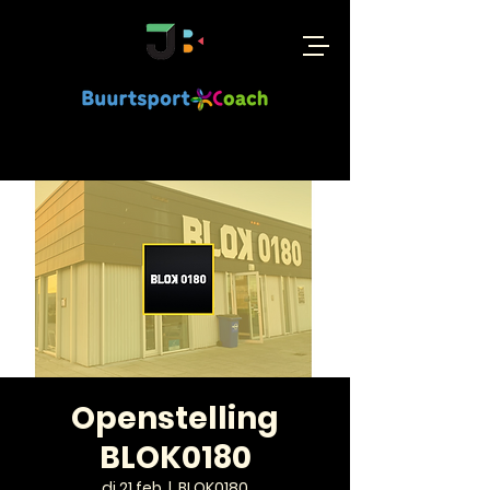
Openstelling
BLOK0180
di 21 feb
  |  
BLOK0180