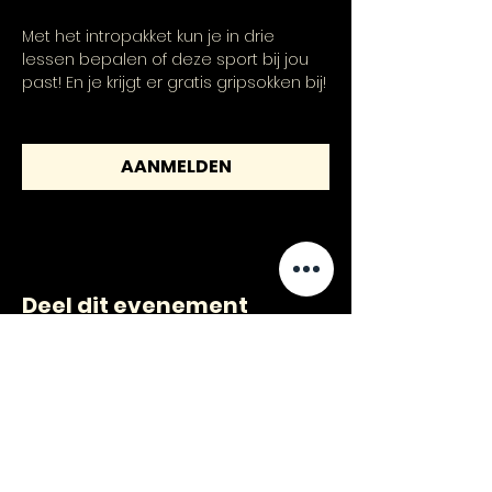
Met het intropakket kun je in drie 
lessen bepalen of deze sport bij jou 
past! En je krijgt er gratis gripsokken bij!
AANMELDEN
Deel dit evenement
CONTACT