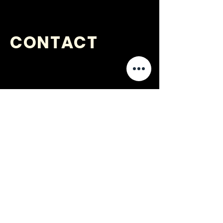
CONTACT
VRAGEN
?
jongerenwerk@kijkopwelzijn.nl
0180 691 809
of neem direct contact op met één
van onze
medewerkers
.
Jongerenwerk Barendrecht is
onderdeel van: