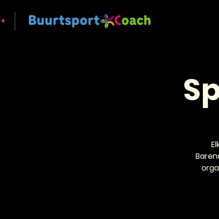
Sp
El
Baren
orga