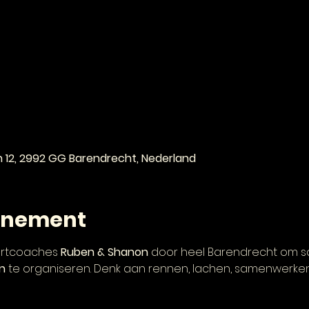
e
n 12, 2992 GG Barendrecht, Nederland
enement
ortcoaches 
Ruben & Shanon
 door heel Barendrecht om s
n
 te organiseren. Denk aan rennen, lachen, samenwerken