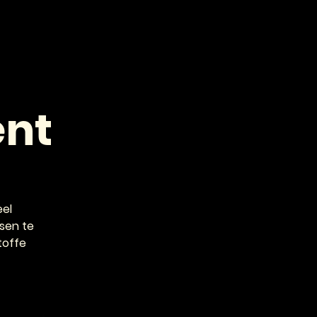
VOOR PROFESSIONALS
CONTACT
ent
eel
sen te
toffe