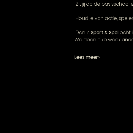
 Zit jij op de basisschoo
 Houd je van actie, spe
 Dan is 
Sport & Spel
 echt i
We doen elke week ander
Lees meer>