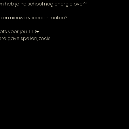
l en heb je na school nog energie over?
len en nieuwe vrienden maken?
ets voor jou! 🏃‍♂️🎯
e gave spellen, zoals: