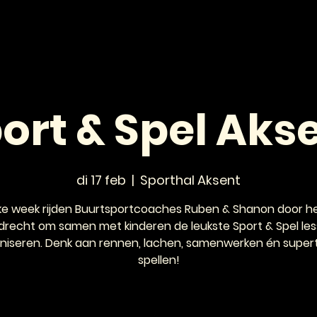
HOME
NIEUWS
AGENDA
VOOR JONGEREN
ort & Spel Aks
di 17 feb
  |  
Sporthal Aksent
ke week rijden Buurtsportcoaches Ruben & Shanon door h
drecht om samen met kinderen de leukste Sport & Spel les
niseren. Denk aan rennen, lachen, samenwerken én super
spellen!