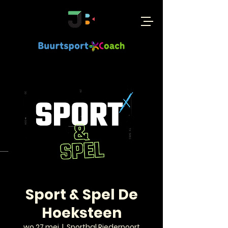
Sport & Spel De
Hoeksteen
wo 27 mei
  |  
Sporthal Riederpoort