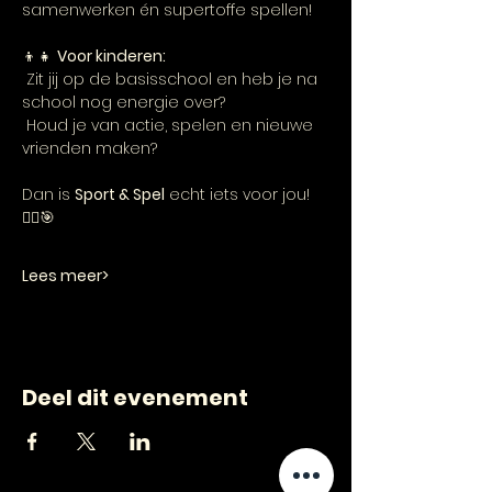
samenwerken én supertoffe spellen!
👦👧 
Voor kinderen:
 Zit jij op de basisschool en heb je na 
school nog energie over?
 Houd je van actie, spelen en nieuwe 
vrienden maken?
Dan is 
Sport & Spel
 echt iets voor jou! 
🏃‍♂️🎯
Lees meer>
Deel dit evenement