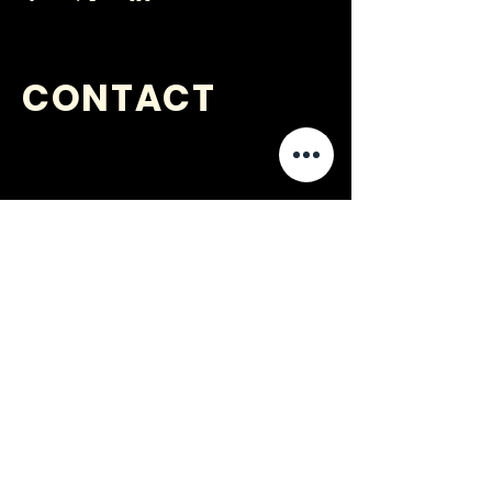
CONTACT
VRAGEN
?
jongerenwerk@kijkopwelzijn.nl
0180 691 809
of neem direct contact op met één
van onze
medewerkers
.
Jongerenwerk Barendrecht is
onderdeel van: