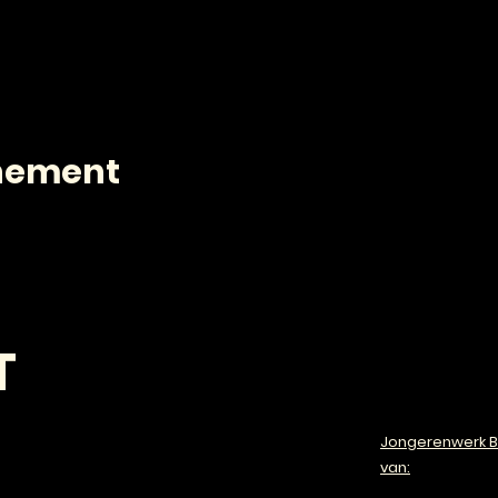
enement
T
Jongerenwerk B
van: