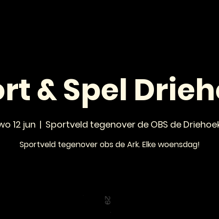
HOME
NIEUWS
AGENDA
VOOR JONGEREN
rt & Spel Drie
wo 12 jun
  |  
Sportveld tegenover de OBS de Driehoe
Sportveld tegenover obs de Ark. Elke woensdag!