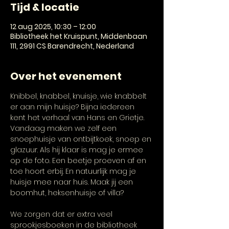
Tijd & locatie
12 aug 2025, 10:30 – 12:00
Bibliotheek het Kruispunt, Middenbaan
111, 2991 CS Barendrecht, Nederland
Over het evenement
Knibbel, knabbel, knuisje, wie knabbelt 
er aan mijn huisje? Bijna iedereen 
kent het verhaal van Hans en Grietje. 
Vandaag maken we zelf een 
snoephuisje van ontbijtkoek, snoep en 
glazuur. Als hij klaar is mag je ermee 
op de foto. Een beetje proeven af en 
toe hoort erbij. En natuurlijk mag je 
huisje mee naar huis. Maak jij een 
boomhut, heksenhuisje of villa?
We zorgen dat er extra veel 
sprookjesboeken in de bibliotheek 