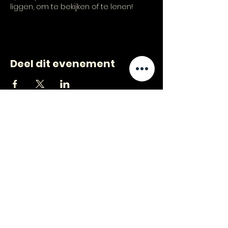
liggen, om te bekijken of te lenen!
Deel dit evenement
CONTACT
VRAGEN
?
jongerenwerk@kijkopwelzijn.nl
0180 691 809