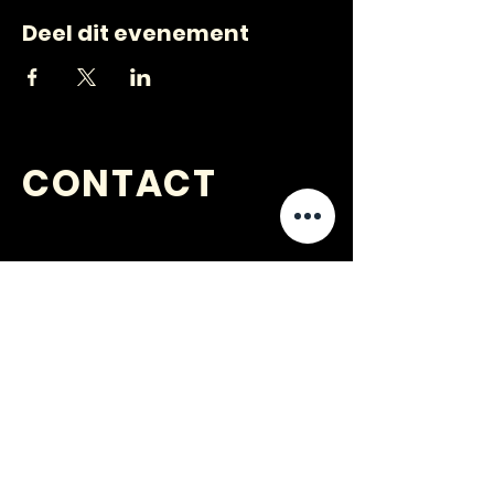
Deel dit evenement
CONTACT
VRAGEN
?
jongerenwerk@kijkopwelzijn.nl
0180 691 809
of neem direct contact op met één
van onze
medewerkers
.