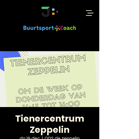
Tienercentrum
Zeppelin
do 19 dec
  |  
ODS de zeppelin