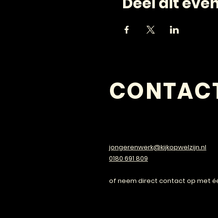
Deel dit ev
CONTAC
VRAGEN?
jongerenwerk@kijkopwelzijn.nl
0180 691 809
of neem direct contact op met é