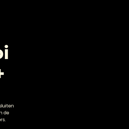
VOOR PROFESSIONALS
CONTACT
i
+
luiten
n de
rs.