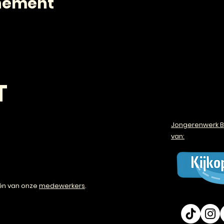
enement
T
Jongerenwerk B
van:
én van onze
medewerkers
.