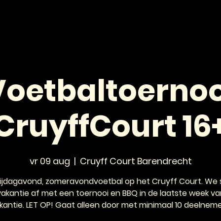
HOME
NIEUWS
AGENDA
VOOR JONGEREN
Voetbaltoernoo
CruyffCourt 16
vr 09 aug
  |  
Cruyff Court Barendrecht
vrijdagavond, zomeravondvoetbal op het Cruyff Court. We s
vakantie af met een toernooi en BBQ in de laatste week va
kantie. LET OP! Gaat alleen door met minimaal 10 deelneme