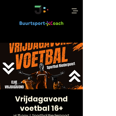
Vrijdagavond
voetbal 16+
vr 15 nov
  |  
Sporthal Riederpoort