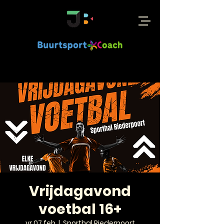
Vrijdagavond
voetbal 16+
vr 07 feb
  |  
Sporthal Riederpoort