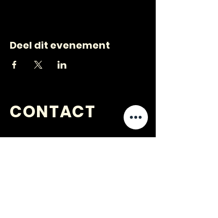
Deel dit evenement
CONTACT
VRAGEN
?
jongerenwerk@kijkopwelzijn.nl
0180 691 809
of neem direct contact op met één
van onze
medewerkers
.