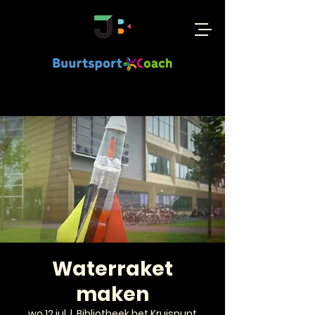
Waterraket
maken
wo 12 jul
  |  
Bibliotheek het Kruispunt