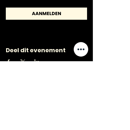
AANMELDEN
Deel dit evenement
CONTACT
VRAGEN
?
jongerenwerk@kijkopwelzijn.nl