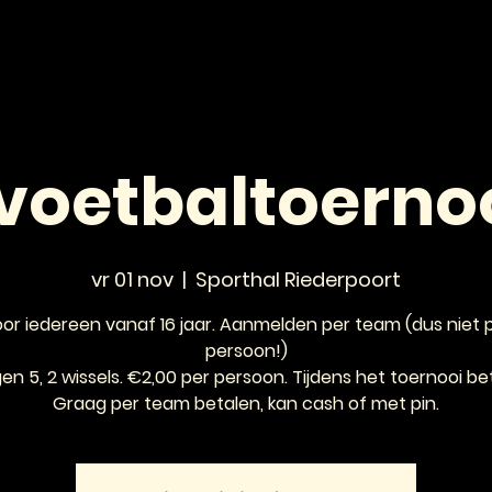
HOME
NIEUWS
AGENDA
VOOR JONGEREN
voetbaltoernoo
vr 01 nov
  |  
Sporthal Riederpoort
or iedereen vanaf 16 jaar. Aanmelden per team (dus niet 
persoon!)
en 5, 2 wissels. €2,00 per persoon. Tijdens het toernooi be
Graag per team betalen, kan cash of met pin.