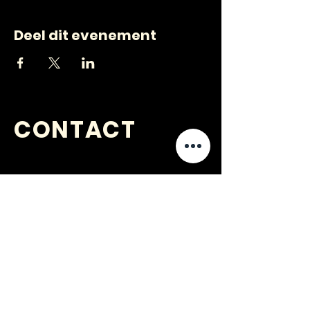
Deel dit evenement
CONTACT
VRAGEN
?
jongerenwerk@kijkopwelzijn.nl
0180 691 809
of neem direct contact op met één
van onze
medewerkers
.