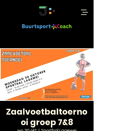
Zaalvoetbaltoerno
oi groep 7&8
wo 30 okt
  |  
Sporthal Lagewei