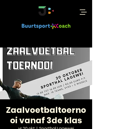
Zaalvoetbaltoerno
oi vanaf 3de klas
vr 20 okt
  |  
Sporthal Lagewei