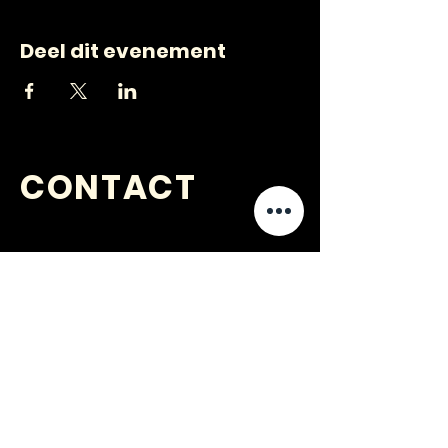
Deel dit evenement
CONTACT
VRAGEN
?
jongerenwerk@kijkopwelzijn.nl
0180 691 809
of neem direct contact op met één
van onze
medewerkers
.