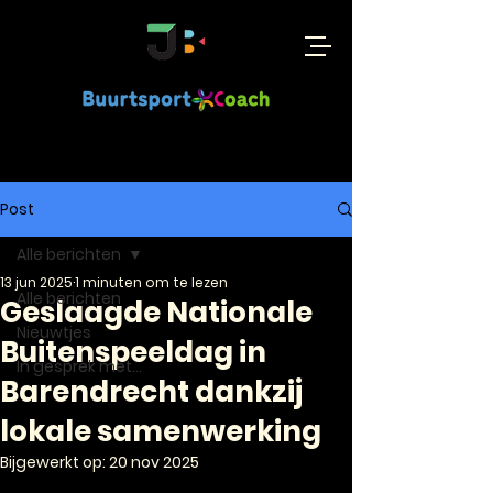
Post
Alle berichten
13 jun 2025
1 minuten om te lezen
Alle berichten
Geslaagde Nationale
Nieuwtjes
Buitenspeeldag in
In gesprek met...
Barendrecht dankzij
lokale samenwerking
Bijgewerkt op:
20 nov 2025